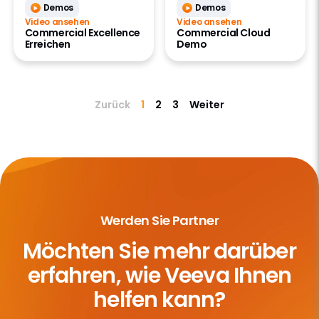
Demos
Demos
Video ansehen
Video ansehen
Commercial Excellence
Commercial Cloud
Erreichen
Demo
Zurück
1
2
3
Weiter
Werden Sie Partner
Möchten Sie mehr darüber
erfahren,
wie Veeva Ihnen
helfen kann?