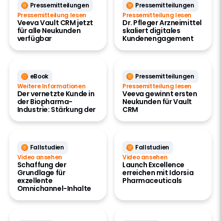
Pressemitteilungen
Pressemitteilungen
Pressemitteilung lesen
Pressemitteilung lesen
Veeva Vault CRM jetzt
Dr. Pfleger Arzneimittel
für alle Neukunden
skaliert digitales
verfügbar
Kundenengagement
eBook
Pressemitteilungen
Weitere Informationen
Pressemitteilung lesen
Der vernetzte Kunde in
Veeva gewinnt ersten
der Biopharma-
Neukunden für Vault
Industrie: Stärkung der
CRM
Fallstudien
Fallstudien
Video ansehen
Video ansehen
Schaffung der
Launch Excellence
Grundlage für
erreichen mit Idorsia
exzellente
Pharmaceuticals
Omnichannel-Inhalte