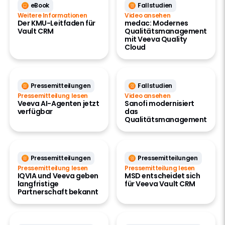
eBook
Fallstudien
Weitere Informationen
Video ansehen
Der KMU-Leitfaden für
medac: Modernes
Vault CRM
Qualitätsmanagement
mit Veeva Quality
Cloud
Pressemitteilungen
Fallstudien
Pressemitteilung lesen
Video ansehen
Veeva AI-Agenten jetzt
Sanofi modernisiert
verfügbar
das
Qualitätsmanagement
Pressemitteilungen
Pressemitteilungen
Pressemitteilung lesen
Pressemitteilung lesen
IQVIA und Veeva geben
MSD entscheidet sich
langfristige
für Veeva Vault CRM
Partnerschaft bekannt