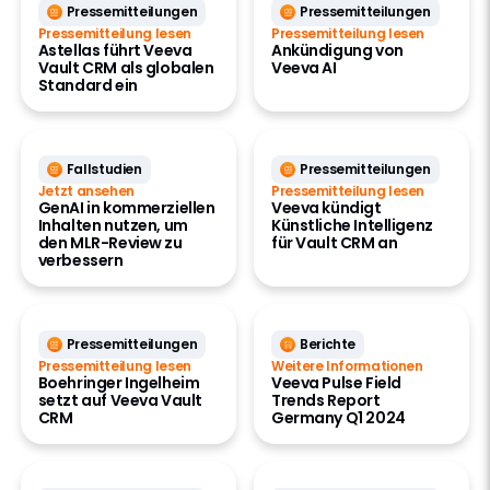
Pressemitteilungen
Pressemitteilungen
Pressemitteilung lesen
Pressemitteilung lesen
Astellas führt Veeva
Ankündigung von
Vault CRM als globalen
Veeva AI
Standard ein
Fallstudien
Pressemitteilungen
Jetzt ansehen
Pressemitteilung lesen
GenAI in kommerziellen
Veeva kündigt
Inhalten nutzen, um
Künstliche Intelligenz
den MLR-Review zu
für Vault CRM an
verbessern
Pressemitteilungen
Berichte
Pressemitteilung lesen
Weitere Informationen
Boehringer Ingelheim
Veeva Pulse Field
setzt auf Veeva Vault
Trends Report
CRM
Germany Q1 2024