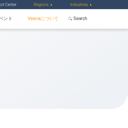
rt Center
Regions
Industries
ベント
Veevaについて