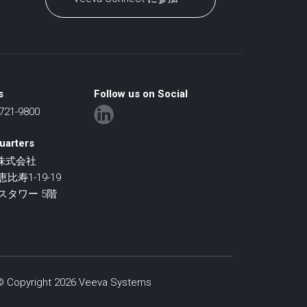
s
Follow us on Social
21-9800
uarters
an株式会社
寿1-19-19
スタワー 5階
 | © Copyright 2026 Veeva Systems