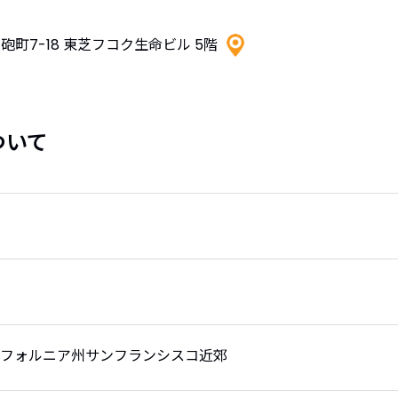
町7-18 東芝フコク生命ビル 5階
ついて
リフォルニア州サンフランシスコ近郊