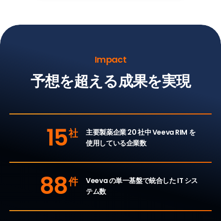
Impact
予想を超える成果を実現
15
社
主要製薬企業 20 社中 Veeva RIM を
使用している企業数
88
件
Veeva の単一基盤で統合した IT シス
テム数