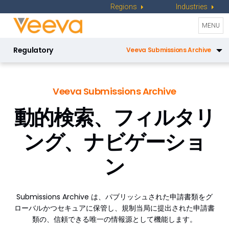
Regions
Industries
Toggle
MENU
naviga
Regulatory
Veeva Submissions Archive
Veeva Registrations
Veeva Submissions Archive
Veeva Submissions
動的検索、フィルタリ
Veeva Submissions Publishing
ング、ナビゲーショ
Vault Platform
ン
Submissions Archive は、パブリッシュされた申請書類をグ
ローバルかつセキュアに保管し、規制当局に提出された申請書
類の、信頼できる唯一の情報源として機能します。