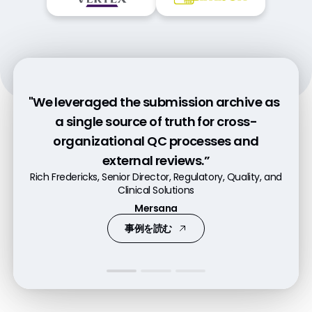
"We leveraged the submission archive as
"This [Vault Quality to RIM Connection]
"This forward-looking strategy is going to
has significantly reduced the time
a single source of truth for cross-
make our Veeva RIM investment an asset
required to perform regional impact
organizational QC processes and
for regulatory and other parts of the
external reviews.”
assessments."
company."
Rich Fredericks, Senior Director, Regulatory, Quality, and
Juhi Saxena, Associate Director of Regulatory
Vice President Regulatory Operations and Compliance
and Clinical Platforms
Clinical Solutions
bluebird bio
Moderna
Mersana
事例を読む
事例を読む
事例を読む