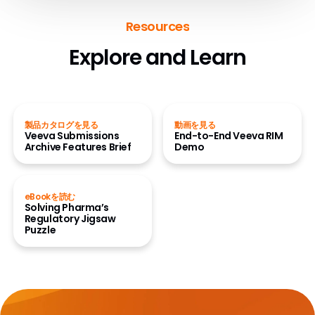
Resources
Explore and Learn
製品カタログを見る
動画を見る
Veeva Submissions
End-to-End Veeva RIM
Archive Features Brief
Demo
eBookを読む
Solving Pharma’s
Regulatory Jigsaw
Puzzle