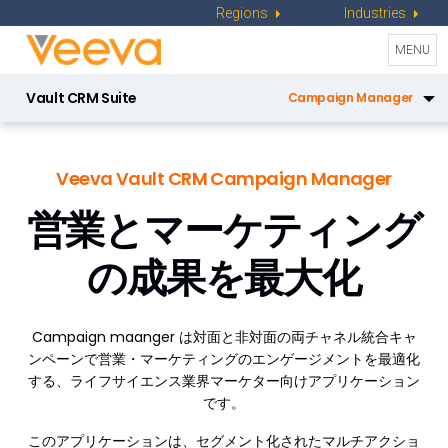
Regions
Industries
Toggle
MENU
naviga
Vault CRM Suite
Campaign Manager
CRM
Veeva Vault CRM Campaign Manager
Service Center
営業とマーケティング
Engagement Channels
の成果を最大化
Approved Email
Events Management
Campaign maanger は対面と非対面の両チャネル統合キャ
Engage
ンペーンで営業・マーケティングのエンゲージメントを最適化
する、ライフサイエンス業界マーケター向けアプリケーション
Data Management
です。
Align
このアプリケーションは、セグメント化されたマルチアクショ