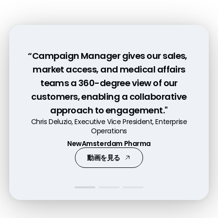
“Campaign Manager gives our sales,
「Vault CRM Campaign Managerのシンプ
"The beauty of Campaign Manager is
market access, and medical affairs
ルな操作性により、あらゆる規模のライフサ
that you've got this unified space where
teams a 360-degree view of our
イエンス企業が法令を遵守したメールマーケ
there's visibility between sales and
customers, enabling a collaborative
ティングとキャンペーン管理をついに利用可
marketing."
approach to engagement."
能になります。」
Mike Josey, Commercial Director
Chris Deluzio, Executive Vice President, Enterprise
Arno Sosna, General Manager of CRM Products
Operations
Essential Pharma
Veeva
NewAmsterdam Pharma
動画を見る
デモを見る
動画を見る