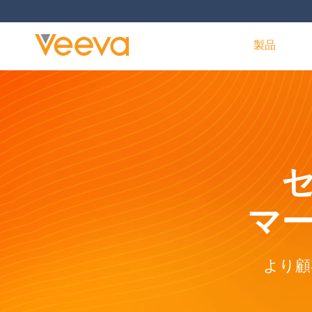
製品
マ
より顧