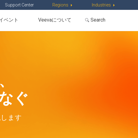
Support Center
Regions
Industries
イベント
Veevaについて
、
なぐ
現します