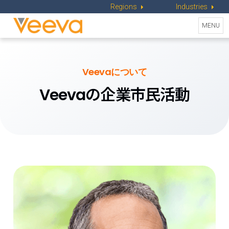
Regions
Industries
Toggle
MENU
naviga
Veevaについて
Veevaの企業市民活動