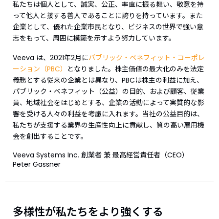
私たちは個人として、誠実、公正、率直に振る舞い、敬意を持
って他人と接する善人であることに誇りを持っています。また
企業として、優れた企業市民となり、ビジネスの世界で強い意
志をもって、周囲に模範を示すよう努力しています。
Veeva は、2021年2月に
パブリック・ベネフィット・コーポレ
ーション（PBC）
となりました。株主価値の最大化のみを法定
義務とする従来の企業とは異なり、PBCは株主の利益に加え、
パブリック・ベネフィット（公益）の目的、および顧客、従業
員、地域社会をはじめとする、企業の活動によって実質的な影
響を受ける人々の利益を考慮に入れます。当社の公益目的は、
私たちが支援する業界の生産性向上に貢献し、質の高い雇用機
会を創出することです。
Veeva Systems Inc. 創業者 兼 最高経営責任者（CEO）
Peter Gassner
多様性が私たちをより強くする