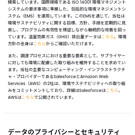
模索しています。国際規格である ISO 14001 環境マネジメント
システムの要求事項に準拠した、包括的な環境マネジメントシ
ステム（EMS）を運用しています。このEMSを通じて、当社は
環境サステナビリティに関する目標、方針、手順を定期的に見
直し、プログラムの有効性を検証しながら継続的な改善を図っ
ています。温室効果ガス（GHG）排出量データは
こちら
、環境
方針の全身は
こちら
からご確認いただけます。
また、調達プロセスにおける重要な要素として、サプライヤー
に対しても環境に配慮した取り組みを維持することを求めてい
ます。当社の主要なコンピューティング・インフラストラクチ
ャ・プロバイダーであるSalesforceとAmazon Web
Services（AWS）の2社は、環境サステナビリティへの取り組
みをコミットメントしており、詳細はSalesforceは
こちら
、
AWSは
こちら
で公開されています。
データのプライバシーとセキュリティ