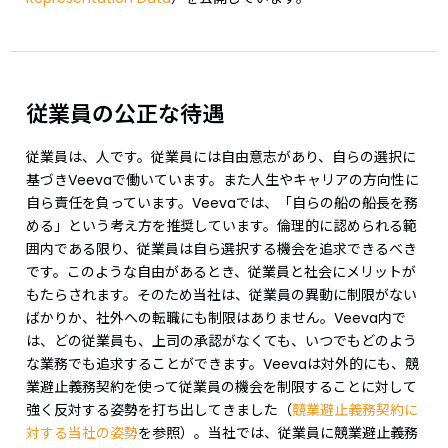
従業員の公正な待遇
従業員は、人です。従業員には自由意志があり、自らの選択に
基づきVeevaで働いています。また人生やキャリアの方向性に
自ら責任を負っています。Veevaでは、「自らの船の船長を務
める」という考え方を推奨しています。倫理的に認められる範
囲内である限り、従業員は自ら選択する機会を追求できるべき
です。このような自由があるとき、従業員と社会にメリットが
もたらされます。そのため当社は、従業員の異動に制限がない
ばかりか、社外への転職にも制限はありません。Veeva内で
は、どの従業員も、上司の承認がなくても、いつでもどのよう
な業務でも追求することができます。Veevaは対外的にも、競
業避止義務契約を使って従業員の機会を制限することに対して
強く反対する姿勢を打ち出してきました（
競業避止義務契約に
対する当社の姿勢
を参照）。当社では、従業員に競業避止義務