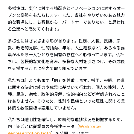
多様性は、変化に対する強靭さとイノベーションに対するオー
プンな姿勢をもたらします。また、当社をやりがいのある魅力
的な職場にし、お客様から「パートナーでありたい」と思われ
る企業へと高めてくれます。
多様性にはさまざまな形があります。性別、人種、民族、宗
教、政治的見解、性的指向、年齢、人生経験など、あらゆる要
素が私たち一人ひとりを固有の存在へと形作っています。私た
ちは、包摂的な文化を育み、多様な人材を引きつけ、その成長
を支援することに全力で取り組んでいます。
私たちは何よりもまず「個」を尊重します。採用、報酬、昇進
に関する決定は能力や成果に基づいて行われ、個人の性別、人
種、民族、宗教、政治的見解、性的指向などが考慮されること
はありません。そのため、性別や民族といった属性に関する具
体的な数値目標は設定していません。
私たちは透明性を確保し、継続的な進捗状況を把握するため、
四半期ごとに従業員の多様性データ（
Workforce
Representation Data
）を公開しています。