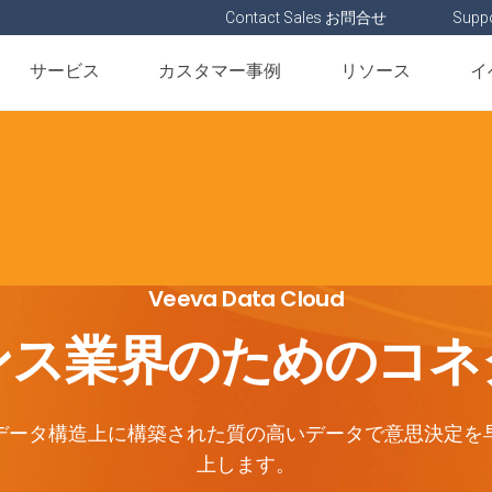
Contact Sales お問合せ
Suppo
サービス
カスタマー事例
リソース
イ
Veeva Data Cloud
ンス業界のためのコネ
データ構造上に構築された質の高いデータで意思決定を
上します。