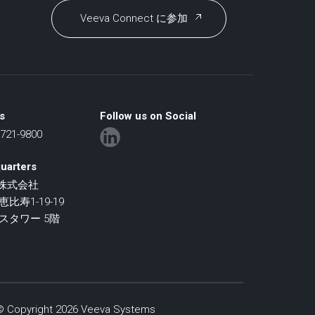
Veeva Connect に参加
s
Follow us on Social
21-9800
uarters
an株式会社
寿1-19-19
スタワー 5階
 | © Copyright 2026 Veeva Systems