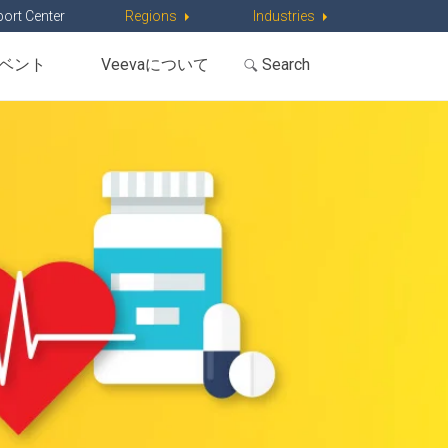
ort Center
Regions
Industries
ベント
Veevaについて