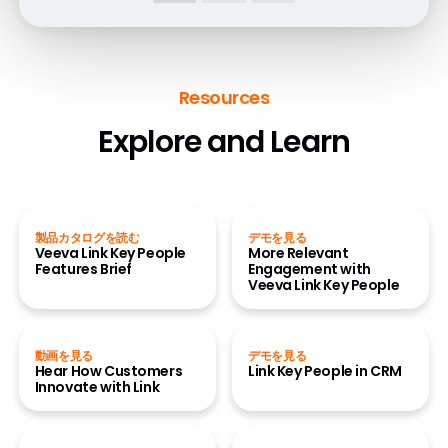
Resources
Explore and Learn
製品カタログを読む
デモを見る
Veeva Link Key People
More Relevant
Features Brief
Engagement with
Veeva Link Key People
動画を見る
デモを見る
Hear How Customers
Link Key People in CRM
Innovate with Link