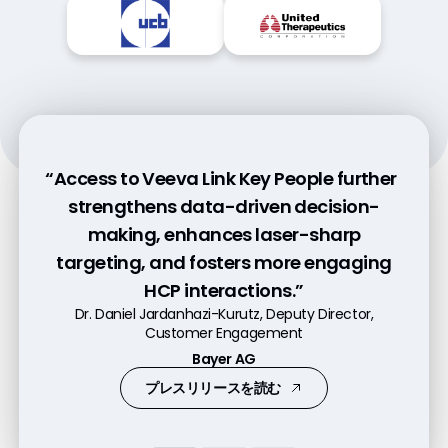
“Access to Veeva Link Key People further
“Pre-call planning with Link increases
“Veeva Link Key People is tremendously
strengthens data-driven decision-
customer engagement by 50% because
helpful in gaining a 360-degree
making, enhances laser-sharp
it helps our commercial teams better
understanding of our customers and
targeting, and fosters more engaging
understand their customers.”
predicting their needs.”
HCP interactions.”
Andres Diaz, Executive Director, Head of Experience
Patrick Markt-Niederreiter, VP Digital Excellence
Dr. Daniel Jardanhazi-Kurutz, Deputy Director,
Services and Digital Innovation
Customer Engagement
Former VP Daiichi Sankyo Europe GmbH
Genentech
Bayer AG
動画を見る
動画を見る
プレスリリースを読む