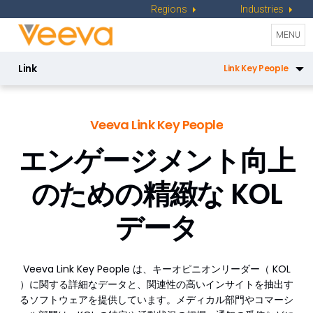
Regions
Industries
Toggle
MENU
naviga
Link
Link Key People
Link Workflow
Veeva Link Key People
Link Key Accounts
エンゲージメント向上
のための
精緻な KOL
データ
Veeva Link Key People は、キーオピニオンリーダー（ KOL
）に関する詳細なデータと、関連性の高いインサイトを抽出す
るソフトウェアを提供しています。メディカル部門やコマーシ