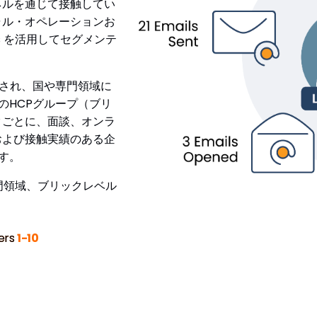
ネルを通じて接触してい
ャル・オペレーションお
s を活用してセグメンテ
。
が保護され、国や専門領域に
のHCPグループ（ブリ
クごとに、面談、オンラ
および接触実績のある企
す。
専門領域、ブリックレベル
ers
1-10