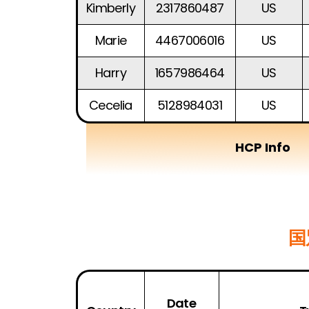
Kimberly
2317860487
US
Marie
4467006016
US
Harry
1657986464
US
Cecelia
5128984031
US
HCP Info
国
Date