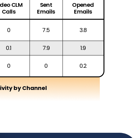
ideo CLM
Sent
Opened
Calls
Emails
Emails
0
7.5
3.8
0.1
7.9
1.9
0
0
0.2
ivity by Channel