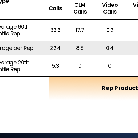
ype
CLM
Video
V
Calls
Calls
Calls
verage 80th
33.6
17.7
0.2
tile Rep
rage per Rep
22.4
8.5
0.4
verage 20th
5.3
0
0
tile Rep
Rep Product