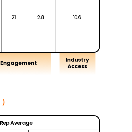
21
2.8
10.6
Industry
y Engagement
Access
と）
 Rep Average