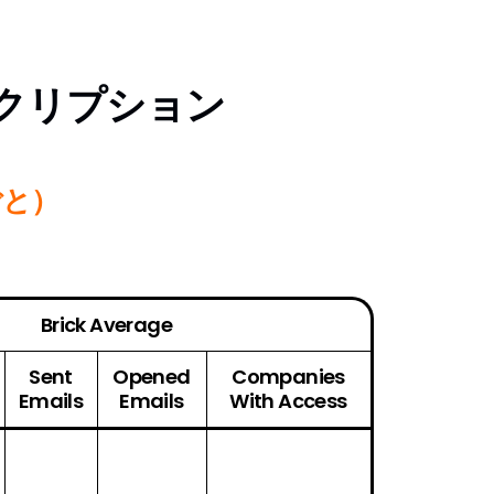
サブスクリプション
ごと）
Brick Average
Sent
Opened
Companies
Emails
Emails
With Access