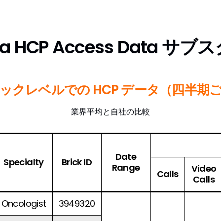
a HCP Access Data 
ックレベルでの HCP データ（四半期
業界平均と自社の比較
Date
Specialty
Brick ID
Range
Video
Calls
Calls
Oncologist
3949320