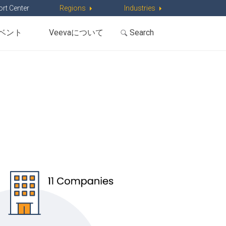
rt Center
Regions
Industries
ベント
Veevaについて