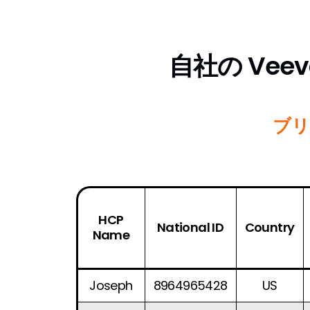
自社の Veev
ブリ
HCP
National ID
Country
Name
Joseph
8964965428
US